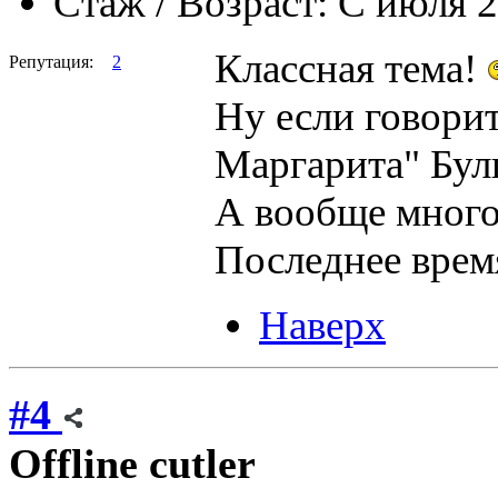
Стаж / Возраст:
C июля 2
Классная тема!
Репутация:
2
Ну если говори
Маргарита" Булг
А вообще много
Последнее врем
Наверх
#4
Offline
cutler