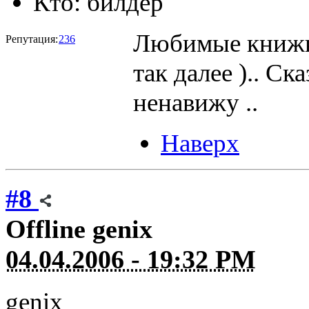
Кто:
билдер
Любимые книжки 
Репутация:
236
так далее ).. С
ненавижу ..
Наверх
#8
Offline
genix
04.04.2006 - 19:32 PM
genix