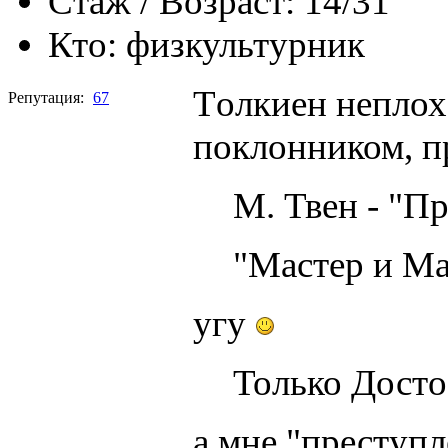
Стаж / Возраст:
14/31
Кто:
физкультурник
Tолкиен неплох
Репутация:
67
поклонником, п
М. Твен - "П
"Мастер и Ма
угу
Только Досто
а мне "преступл