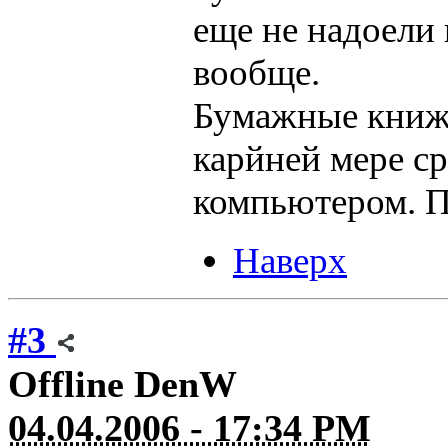
еще не надоели 
вообще.
Бумажные книжк
карйней мере с
компьютером. П
Наверх
#3
Offline
DenW
04.04.2006 - 17:34 PM