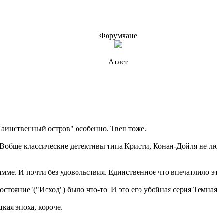
Форумчане
Атлет
Таинственный остров" особенно. Твен тоже.
Вобще классические детективы типа Кристи, Конан-Дойля не люби
мме. И почти без удовольствия. Единственное что впечатлило эт
стояние"("Исход") было что-то. И это его убойная серия Темная
цкая эпоха, короче.