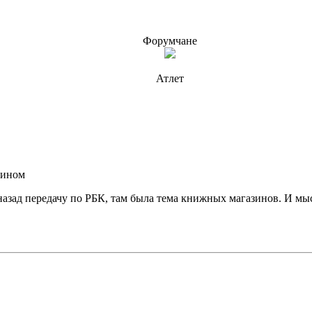
Форумчане
Атлет
зином
назад передачу по РБК, там была тема книжных магазинов. И мысл