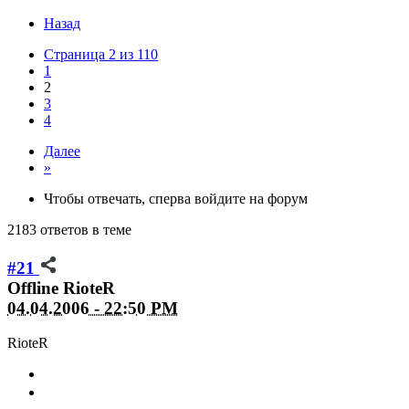
Назад
Страница 2 из 110
1
2
3
4
Далее
»
Чтобы отвечать, сперва войдите на форум
2183 ответов в теме
#21
Offline
RioteR
04.04.2006 - 22:50 PM
RioteR