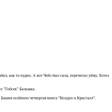
л, как то нудно. А вот Чейз был сила, перечитал уйму. Хотел
о "Гобсек" Бальзака.
 Башня особеноо четвертая книга "Колдун и Кристалл".