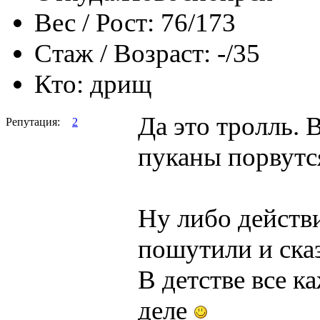
Вес / Рост:
76/173
Стаж / Возраст:
-/35
Кто:
дрищ
Да это тролль. 
Репутация:
2
пуканы порвутся
Ну либо действ
пошутили и сказ
В детстве все к
деле