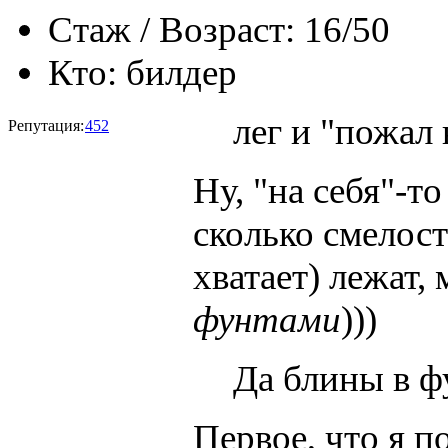
Стаж / Возраст:
16/50
Кто:
билдер
лег и "пожал 
Репутация:
452
Ну, "на себя"-т
сколько смелост
хватает) лежат,
фунтами
)))
Да блины в ф
Первое, что я п