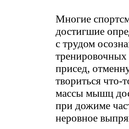
Многие спортсме
достигшие опре
с трудом осозн
тренировочных
присед, отменну
твориться что-т
массы мышц дос
при дожиме част
неровное выпрям