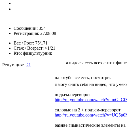
Сообщений: 354
Регистрация: 27.08.08
Вес / Рост:
75/171
Стаж / Возраст:
>1/21
Кто:
физкультурник
а видосы есть всех ентих фише
Репутация:
21
на ютубе все есть, посмотри.
я могу снять себя на видео, что уме
подъем-переворот
http://ru.youtube.com/watch?v=mG_
силовые на 2 + подъем-переворот
http://ru.youtube.com/watch?v=UQ5p0
разнве гимнастические элементы на