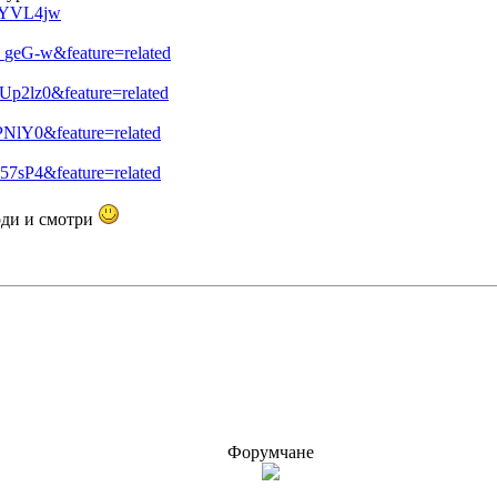
nMYVL4jw
_geG-w&feature=related
Up2lz0&feature=related
PNlY0&feature=related
57sP4&feature=related
оди и смотри
Форумчане