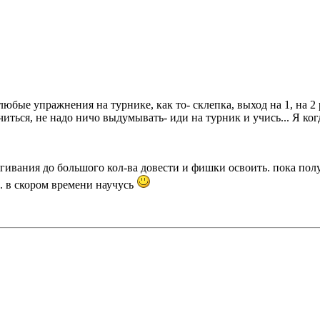
 любые упражнения на турнике, как то- склепка, выход на 1, на 
читься, не надо ничо выдумывать- иди на турник и учись... Я когд
гивания до большого кол-ва довести и фишки освоить. пока полу
.. в скором времени научусь