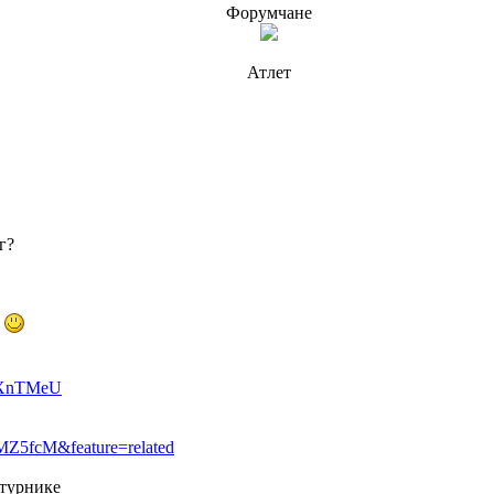
Форумчане
Атлет
г?
ю
CiXnTMeU
MZ5fcM&feature=related
 турнике