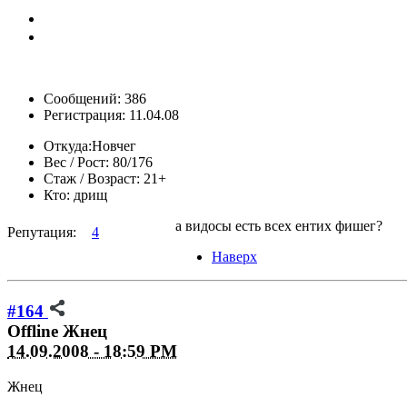
Сообщений: 386
Регистрация: 11.04.08
Откуда:
Новчег
Вес / Рост:
80/176
Стаж / Возраст:
21+
Кто:
дрищ
а видосы есть всех ентих фишег?
Репутация:
4
Наверх
#164
Offline
Жнец
14.09.2008 - 18:59 PM
Жнец