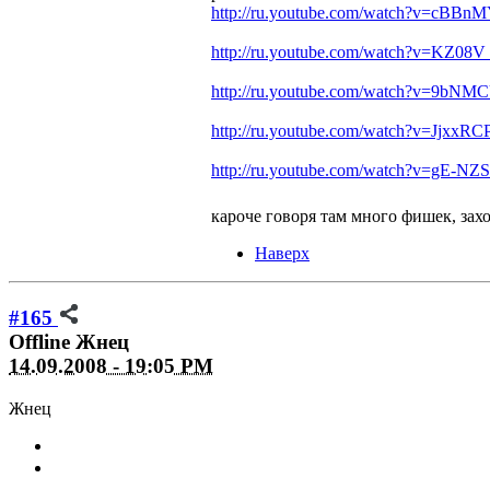
http://ru.youtube.com/watch?v=cBB
http://ru.youtube.com/watch?v=KZ08V
http://ru.youtube.com/watch?v=9bNMC
http://ru.youtube.com/watch?v=JjxxRC
http://ru.youtube.com/watch?v=gE-NZS
кароче говоря там много фишек, зах
Наверх
#165
Offline
Жнец
14.09.2008 - 19:05 PM
Жнец