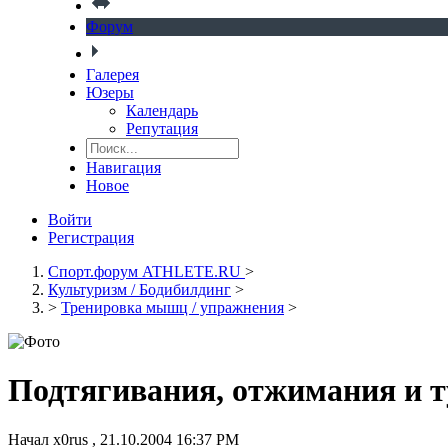
Форум
Галерея
Юзеры
Календарь
Репутация
Навигация
Новое
Войти
Регистрация
Спорт.форум ATHLETE.RU
>
Культуризм / Бодибилдинг
>
>
Тренировка мышц / упражнения
>
Подтягивания, отжимания и 
Начал
x0rus
,
21.10.2004 16:37 PM