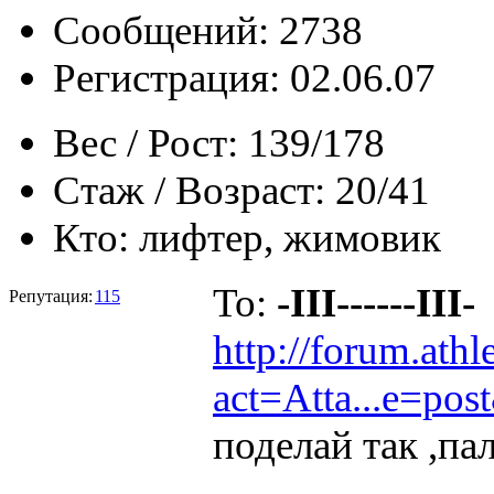
Сообщений: 2738
Регистрация: 02.06.07
Вес / Рост:
139/178
Стаж / Возраст:
20/41
Кто:
лифтер, жимовик
To:
-III------III-
Репутация:
115
http://forum.athl
act=Atta...e=po
поделай так ,па