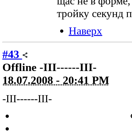
щас не в форме,
тройку секунд 
Наверх
#43
Offline
-III------III-
18.07.2008 - 20:41 PM
-III------III-