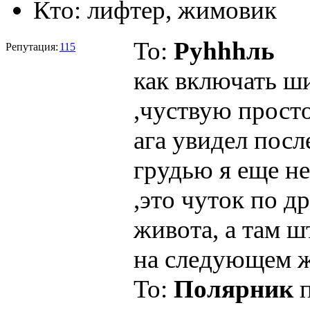
Кто:
лифтер, жимовик
To:
Руhhhль
Репутация:
115
как включать ш
,чуствую просто
ага увидел посл
грудью я еще не
,это чуток по д
живота, а там ш
на следующем 
To:
Полярник
п