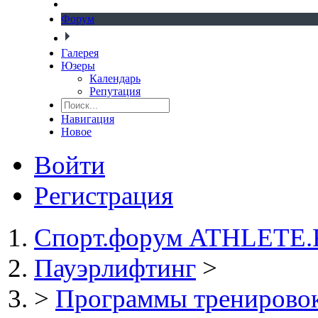
Форум
Галерея
Юзеры
Календарь
Репутация
Навигация
Новое
Войти
Регистрация
Спорт.форум ATHLETE
Пауэрлифтинг
>
>
Программы тренировок