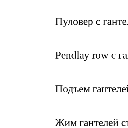
Пуловер с ганте
Pendlay row с га
Подъем гантелей
Жим гантелей ст