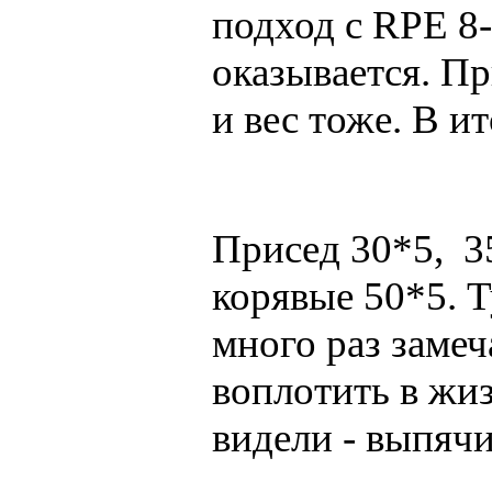
подход с RPE 8-
оказывается. П
и вес тоже. В и
Присед 30*5, 35
корявые 50*5. 
много раз заме
воплотить в жи
видели - выпяч