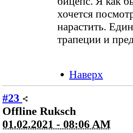
бицепс. Я как б
хочется посмотр
нарастить. Един
трапеции и пред
Наверх
#23
Offline
Ruksch
01.02.2021 - 08:06 AM