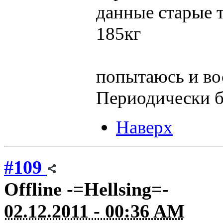
данные старые т
185кг
попытаюсь и вос
Периодически бу
Наверх
#109
Offline
-=Hellsing=-
02.12.2011 - 00:36 AM