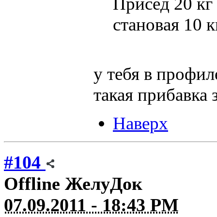
Присед 20 кг
становая 10 к
у тебя в профил
такая прибавка з
Наверх
#104
Offline
ЖелуДок
07.09.2011 - 18:43 PM