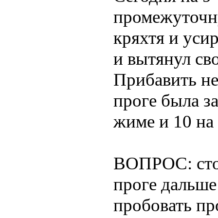
промежуточну
кряхтя и уси
и вытянул с
Прибавить не
проге была з
жиме и 10 на 
ВОПРОС: стои
проге дальше
пробовать пр