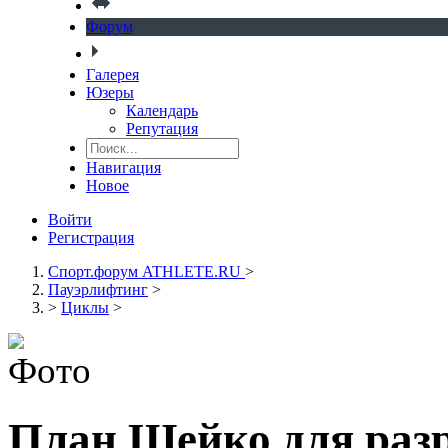
Форум
Галерея
Юзеры
Календарь
Репутация
Навигация
Новое
Войти
Регистрация
Спорт.форум ATHLETE.RU
>
Пауэрлифтинг
>
>
Циклы
>
План Шейко для раз