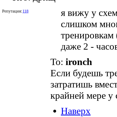
я вижу у схе
Репутация:
118
слишком мног
тренировкам (
даже 2 - часо
To:
ironch
Если будешь тр
затратишь вмест
крайней мере у 
Наверх