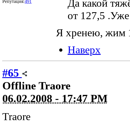
Да какой тяж
Репутация:
491
от 127,5 .Уж
Я хренею, жим 
Наверх
#65
Offline
Traore
06.02.2008 - 17:47 PM
Traore