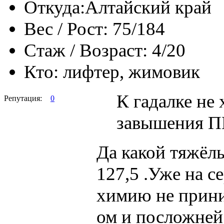
Откуда:
Алтайский край
Вес / Рост:
75/184
Стаж / Возраст:
4/20
Кто:
лифтер, жимовик
К гадалке не
Репутация:
0
завышения П
Да какой тяжёл
127,5 .Уже на 
химию не приним
ом и посложней