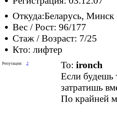
Регистрация: 03.12.07
Откуда:
Беларусь, Минск
Вес / Рост:
96/177
Стаж / Возраст:
7/25
Кто:
лифтер
To:
ironch
Репутация:
2
Если будешь 
затратишь вме
По крайней ме