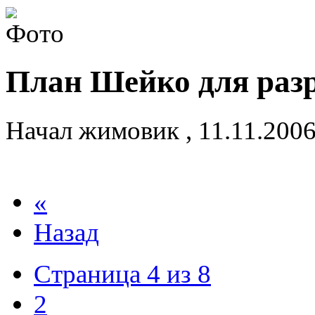
План Шейко для раз
Начал
жимовик
,
11.11.200
«
Назад
Страница 4 из 8
2