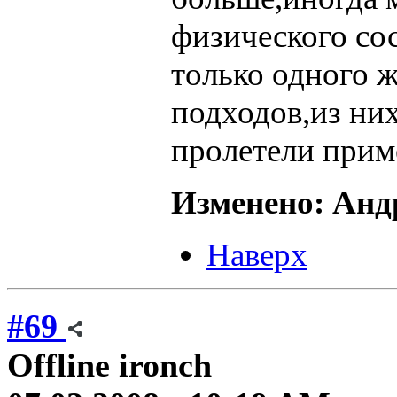
физического со
только одного 
подходов,из ни
пролетели приме
Изменено: Андр
Наверх
#69
Offline
ironch