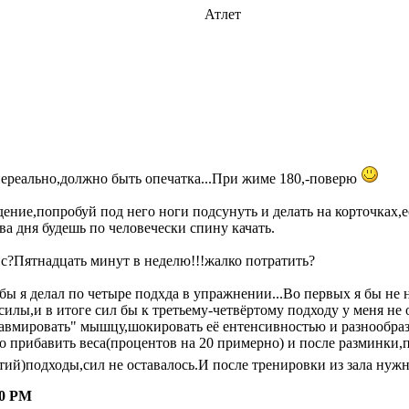
Атлет
нереально,должно быть опечатка...При жиме 180,-поверю
идение,попробуй под него ноги подсунуть и делать на корточках
ва дня будешь по человечески спину качать.
пс?Пятнадцать минут в неделю!!!жалко потратить?
бы я делал по четыре подхда в упражнении...Во первых я бы не 
 силы,и в итоге сил бы к третьему-четвёртому подходу у меня не 
равмировать" мышцу,шокировать её ентенсивностью и разнообраз
но прибавить веса(процентов на 20 примерно) и после разминки,
етий)подходы,сил не оставалось.И после тренировки из зала ну
50 PM