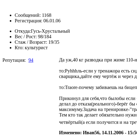
Сообщений: 1168
Регистрация: 06.01.06
Откуда:
Гусь-Хрустальный
Вес / Рост:
98/184
Стаж / Возраст:
19/35
Кто:
культурист
Да уж,40 кг разводка при жиме 110-
Репутация:
94
то:Руhhhль-если у тренажора есть с
сварщика,дайте ему чертёж и через д
то:Traore-почему забиваешь на бице
Прикинул для себя,что былобы если 
делал до отказа(реального)-берёг бы
максимуму.Задача на тренировке-"т
Тем кто так делает обязательно нуж
четвёртый(а если получится и на тр
Изменено: Иван56, 14.11.2006 - 15: