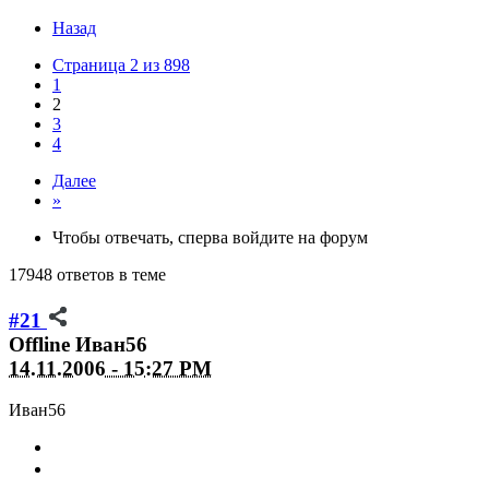
Назад
Страница 2 из 898
1
2
3
4
Далее
»
Чтобы отвечать, сперва войдите на форум
17948 ответов в теме
#21
Offline
Иван56
14.11.2006 - 15:27 PM
Иван56