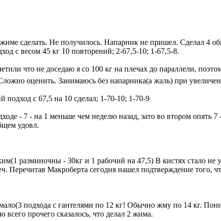
в жиме сделать. Не получилось. Напарник не пришел. Сделал 4 
ход с весом 45 кг 10 повторений; 2-67,5-10; 1-67,5-8.
тили что не доседаю я со 100 кг на плечах до параллели, поэтом
. Сложно оценить. Занимаюсь без напарника(а жаль) при увеличе
 подход с 67,5 на 10 сделал; 1-70-10; 1-70-9
оде - 7 - на 1 меньше чем неделю назад, зато во втором опять 7 -
бщем удовл.
им(1 разминочны - 30кг и 1 рабочий на 47,5) В кистях стало не 
ч. Перечитав Макроберта сегодня нашел подтверждение того, чт
 мало(3 подхода с гантелями по 12 кг! Обычно жму по 14 кг. Пон
о всего прочего сказалось, что делал 2 жима.