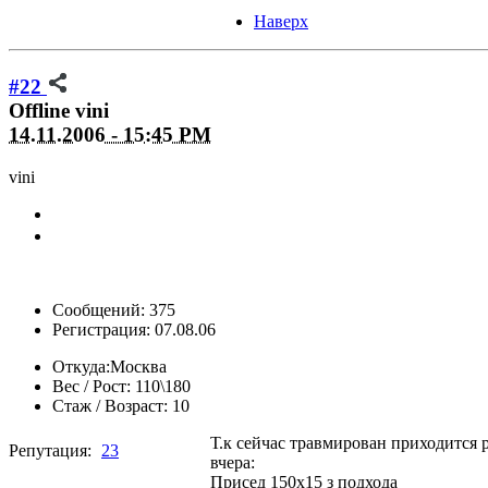
Наверх
#22
Offline
vini
14.11.2006 - 15:45 PM
vini
Сообщений: 375
Регистрация: 07.08.06
Откуда:
Москва
Вес / Рост:
110\180
Стаж / Возраст:
10
Т.к сейчас травмирован приходится 
Репутация:
23
вчера:
Присед 150х15 з подхода