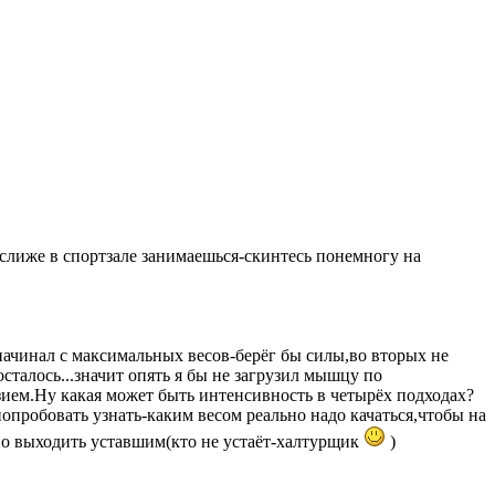
,еслиже в спортзале занимаешься-скинтесь понемногу на
начинал с максимальных весов-берёг бы силы,во вторых не
осталось...значит опять я бы не загрузил мышцу по
ием.Ну какая может быть интенсивность в четырёх подходах?
попробовать узнать-каким весом реально надо качаться,чтобы на
жно выходить уставшим(кто не устаёт-халтурщик
)