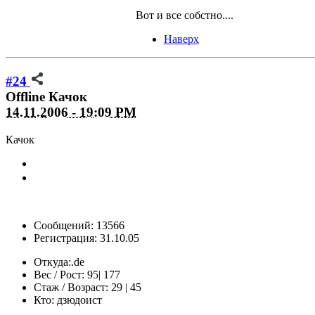
Вот и все собстно....
Наверх
#24
Offline
Качок
14.11.2006 - 19:09 PM
Качок
Сообщений: 13566
Регистрация: 31.10.05
Откуда:
‎‏‎‏.de
Вес / Рост:
95| 177
Стаж / Возраст:
29 | 45
Кто:
дзюдоист