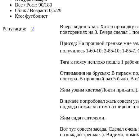
Вес / Рост:
90/180
Стаж / Возраст:
0,5/29
Кто:
футболист
Вчера ходил в зал. Хотел проходку 
Репутация:
2
повторениях на 3. Вчера сделал 1 под
Присяд: На прошлой треньке мне заме
получилось 1-60-10; 2-85-10; 1-85-7
Тяга к поясу неплохо пошла 1 рабочий
Отжимания на брусьях: В первом подх
повтора. В прошлый раз 5 было. В о
Жим узким хватом(Локти прижаты).
В начале попробовал жать совсем узк
подхода пожал хватом на ширене пле
Жим сидя гантелями.
Вот тут совсем засада. Сделал очень
на каждой треньке. ). Видимо, помим