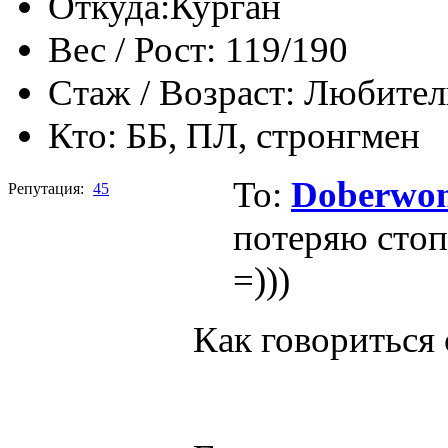
Откуда:
Курган
Вес / Рост:
119/190
Стаж / Возраст:
Любител
Кто:
ББ, ПЛ, стронгмен
To:
Doberwo
Репутация:
45
потеряю сто
=)))
Как говориться 