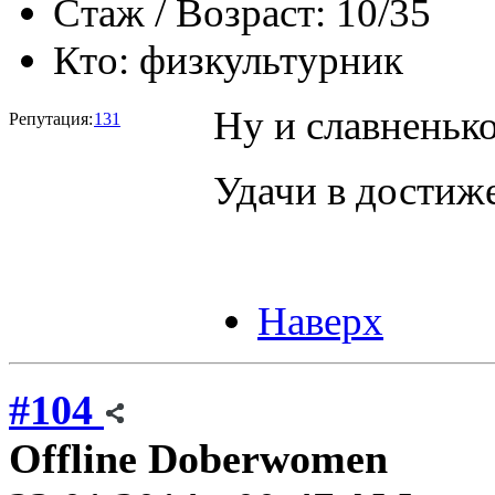
Стаж / Возраст:
10/35
Кто:
физкультурник
Ну и славненьк
Репутация:
131
Удачи в достиж
Наверх
#104
Offline
Doberwomen