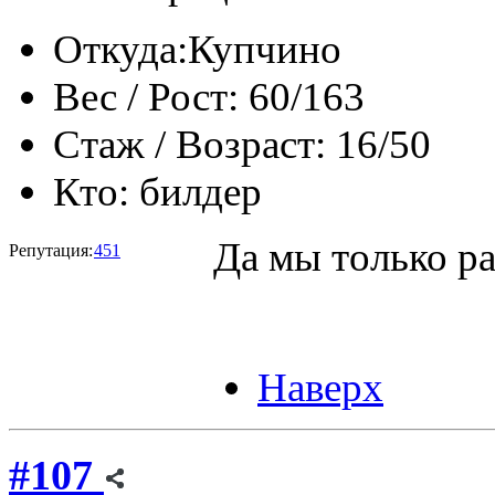
Откуда:
Купчино
Вес / Рост:
60/163
Стаж / Возраст:
16/50
Кто:
билдер
Да мы только ра
Репутация:
451
Наверх
#107