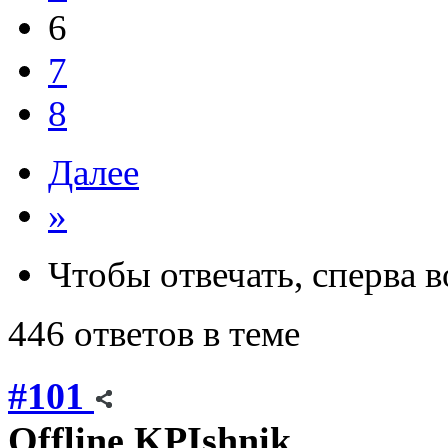
6
7
8
Далее
»
Чтобы отвечать, сперва 
446 ответов в теме
#101
Offline
KPIshnik