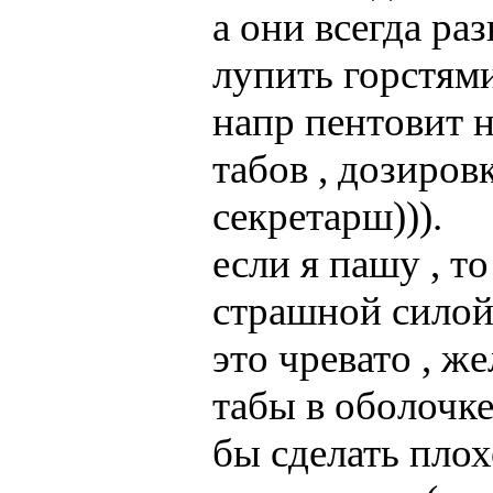
а они всегда ра
лупить горстями
напр пентовит н
табов , дозиров
секретарш))).
если я пашу , т
страшной силой 
это чревато , ж
табы в оболочке
бы сделать пло