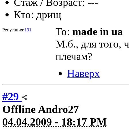
Стаж / Возраст:
---
Кто:
дрищ
To:
made in ua
Репутация:
191
М.б., для того,
плечам?
Наверх
#29
Offline
Andro27
04.04.2009 - 18:17 PM