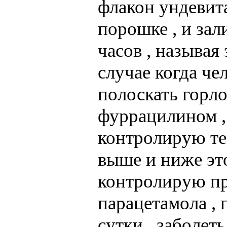
флакон ундевита 
порошке , и зал
часов , называя
случае когда че
полоскать горло
фуррацилином , 
контролирую тем
выше и ниже это
контролирую пр
парацетамола , 
сутки , заболеть