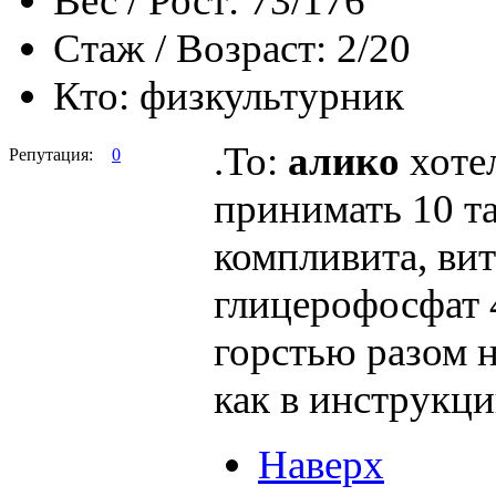
Вес / Рост:
73/176
Стаж / Возраст:
2/20
Кто:
физкультурник
.To:
алико
хотел
Репутация:
0
принимать 10 та
компливита, вит
глицерофосфат 4
горстью разом н
как в инструкц
Наверх