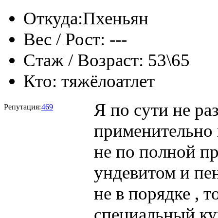
Откуда:
Пхеньян
Вес / Рост:
---
Стаж / Возраст:
53\65
Кто:
тяжёлоатлет
Я по сути не ра
Репутация:
469
применительно 
не по полной п
ундевитом и пен
не в порядке , 
специальный ку