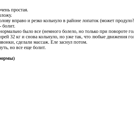
чень простая.
иложу.
олову вправо и резко кольнуло в районе лопаток (может продуло?
- болит.
нормально было все (немного болело, но только при повороте го
гирей 32 кг и снова кольнуло, но уже так, что любые движения г
вонки, сделали массаж. Еле заснул потом.
уть, но все еще болит.
тформы)