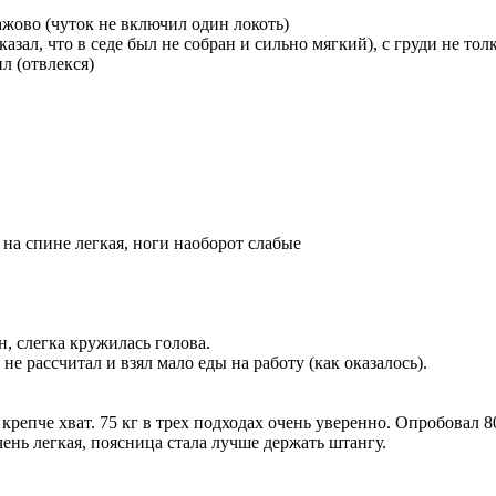
лажово (чуток не включил один локоть)
сказал, что в седе был не собран и сильно мягкий), с груди не тол
ил (отвлекся)
 на спине легкая, ноги наоборот слабые
н, слегка кружилась голова.
 не рассчитал и взял мало еды на работу (как оказалось).
 крепче хват. 75 кг в трех подходах очень уверенно. Опробовал 8
ень легкая, поясница стала лучше держать штангу.