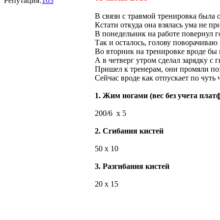
Репутация:
103
В связи с травмой тренировка была о
Кстати откуда она взялась ума не пр
В понедельник на работе повернул г
Так и осталось, голову поворачиваю 
Во вторник на тренировке вроде бы 
А в четверг утром сделал зарядку с 
Пришел к тренерам, они промяли поз
Сейчас вроде как отпускает по чуть ч
1. Жим ногами (вес без учета пла
200/6 х 5
2. Сгибания кистей
50 х 10
3. Разгибания кистей
20 х 15