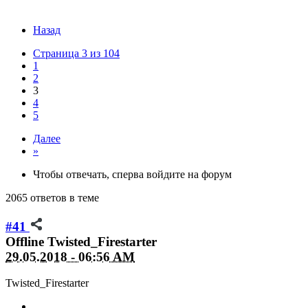
Назад
Страница 3 из 104
1
2
3
4
5
Далее
»
Чтобы отвечать, сперва войдите на форум
2065 ответов в теме
#41
Offline
Twisted_Firestarter
29.05.2018 - 06:56 AM
Twisted_Firestarter