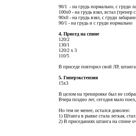
90/1 - на грудь нормально, с груди 
100х0 - на грудь взял, встал (тренер 
90х0 - на грудь взял, с груди забаран
90/1 - на грудь и с груди нормально
4. Присед на спине
120/2
130/1
120/2 x 3
110/5
В приседе повторил свой ЛР, штанга
5. Гиперэкстензия
15х3
В целом на тренировке был не собра
Вчера поздно лег, сегодня мало поел,
Но тем не менее, остался доволен:
1) Штанга в рывке стала легкая, стал
2) В приседаниях штанга на спине оч