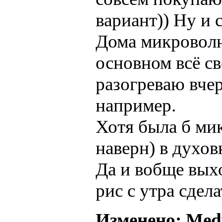
вариант)) Ну и 
Дома микроволно
основном всё с
разогреваю вч
например.
Хотя была б ми
наверн) в духов
Да и вобще вых
рис с утра сдела
Изменено: Medv