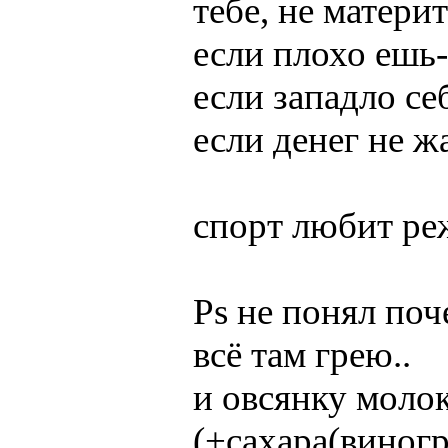
тебе, не материт
если плохо ешь-
если западло се
если денег не ж
спорт любит ре
Ps не понял поч
всё там грею..
и овсянку молок
(+сахара(виногр