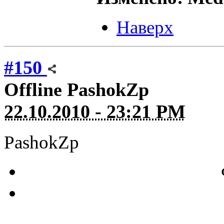
Наверх
#150
Offline
PashokZp
22.10.2010 - 23:21 PM
PashokZp