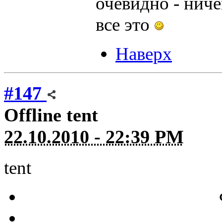
очевидно - ниче
все это
Наверх
#147
Offline
tent
22.10.2010 - 22:39 PM
tent