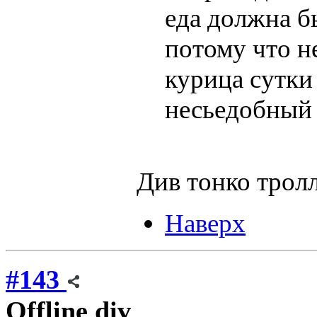
еда должна б
потому что н
курица сутки
несьедобный
Див тонко трол
Наверх
#143
Offline
div