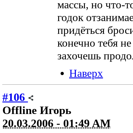
массы, но что-то
годок отзанима
придёться броси
конечно тебя не
захочешь продо
Наверх
#106
Offline
Игорь
20.03.2006 - 01:49 AM