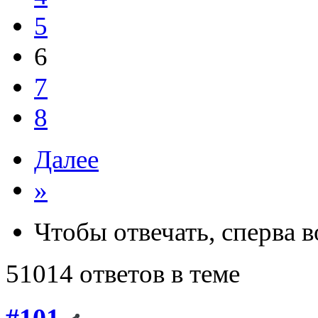
5
6
7
8
Далее
»
Чтобы отвечать, сперва 
51014 ответов в теме
#101