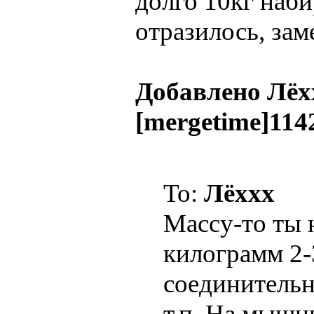
долго 10кг наб
отразилось, зам
Добавлено Лёх
[mergetime]114
To:
Лёххх
Массу-то ты 
килограмм 2-
соединительн
т.п. На мышц