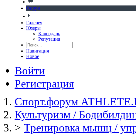
Форум
Галерея
Юзеры
Календарь
Репутация
Навигация
Новое
Войти
Регистрация
Спорт.форум ATHLETE
Культуризм / Бодибилди
>
Тренировка мышц / уп